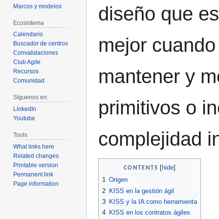
Marcos y modelos
diseño que es
Ecosistema
Calendario
mejor cuando 
Buscador de centros
Convalidaciones
Club Agile
mantener y mo
Recursos
Comunidad
Síguenos en:
primitivos o i
LinkedIn
Youtube
complejidad i
Tools
What links here
Related changes
Printable version
CONTENTS
Permanent link
1
Origen
Page information
2
KISS en la gestión ágil
3
KISS y la IA como herramienta
4
KISS en los contratos ágiles