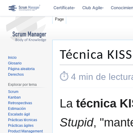
Certífícate
Club Agile
Conocimien
▾
▾
Page
Técnica KISS
Inicio
Glosario
Página aleatoria
Jump
Jump
⏱ 4 min de lectur
Derechos
to
to
Explorar por tema
navigation
search
Scrum
Kanban
La
técnica K
Retrospectivas
Estimación
Escalado ágil
Stupid
, "mant
Prácticas técnicas
Prácticas ágiles
Product Management