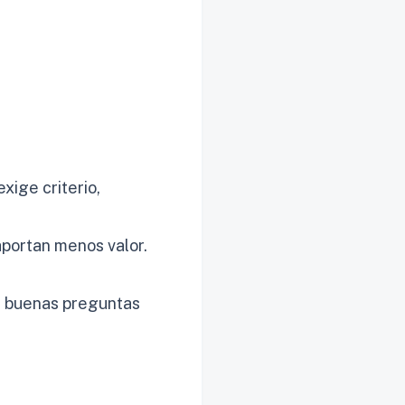
xige criterio,
aportan menos valor.
se buenas preguntas
.