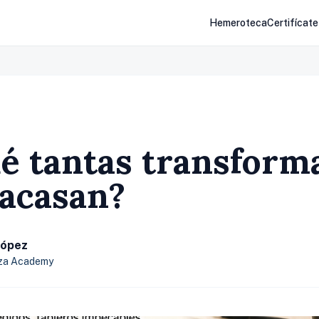
Hemeroteca
Certifícate
é tantas transform
racasan?
López
iza Academy