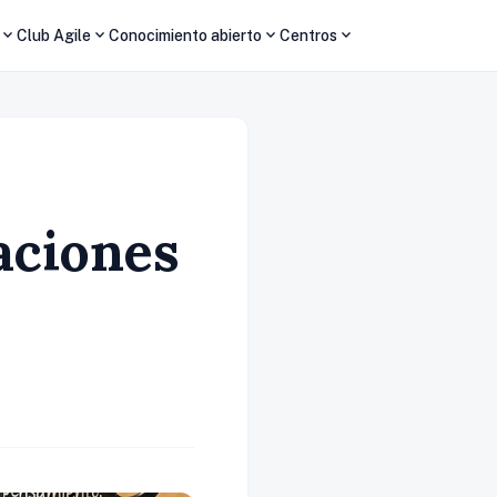
expand_more
expand_more
expand_more
expand_more
Club Agile
Conocimiento abierto
Centros
aciones