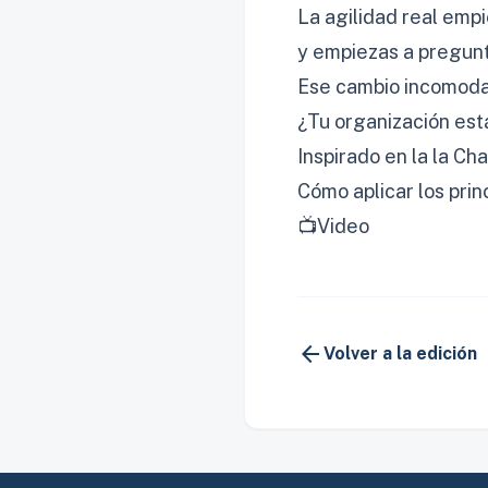
La agilidad real emp
y empiezas a pregunt
Ese cambio incomoda.
¿Tu organización es
Inspirado en la la C
Cómo aplicar los princ
📺
Video
arrow_back
Volver a la edición