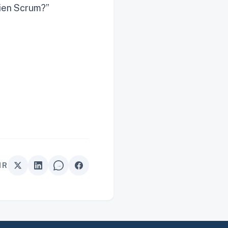
bien Scrum?”
IR