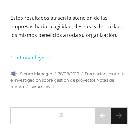
Estos resultados atraen la atención de las
empresas hacia la agilidad, deseosas de trasladar
los mismos beneficios a toda su organización.
«Scrum Level 3D: guía para evaluar y
Continuar leyendo
Autor
Publicado
Categorías
Scrum Manager
28/08/2019
Formación continua
el
e investigación sobre gestión de proyectos
,
Notas de
Etiquetas
prensa
scrum level
Paginación
PÁGINA
3
PÁGI
de
NA