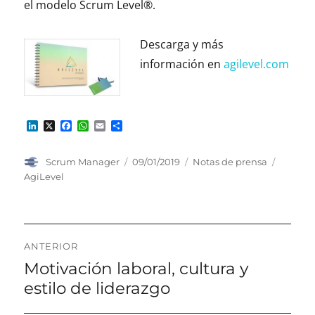
el modelo Scrum Level®.
Descarga y más
información en
agilevel.com
L
X
F
W
E
C
i
a
h
m
o
n
c
a
a
m
k
e
t
i
p
Autor
Publicado
Categorías
Etiquet
Scrum Manager
09/01/2019
Notas de prensa
e
b
s
l
a
el
AgiLevel
d
o
A
r
I
o
p
t
n
k
p
i
r
Navegación
ANTERIOR
de
Motivación laboral, cultura y
Entrada
anterior
estilo de liderazgo
entradas