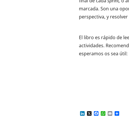
final de cada
sprint,
o a
marcada. Son una oport
perspectiva, y resolver
El libro es rápido de l
actividades. Recomend
esperamos os sea útil:
L
X
F
W
E
C
i
a
h
m
o
n
c
a
a
m
k
e
t
i
p