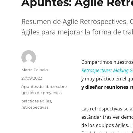
Apuntes: Agile Retr
Resumen de Agile Retrospectives. C
ágiles para mejorar la forma de tra
Compartimos nuestros
Autor
Retrospectives: Making 
Marta Palacio
Publicado
y muy práctico en el qu
27/09/2022
el
Categorías
y diseñar reuniones r
Apuntes de libros sobre
gestión de proyectos
Etiquetas
prácticas ágiles
,
retrospectivas
Las retrospectivas se 
estándar tras ver demo
de los equipos ágiles. H