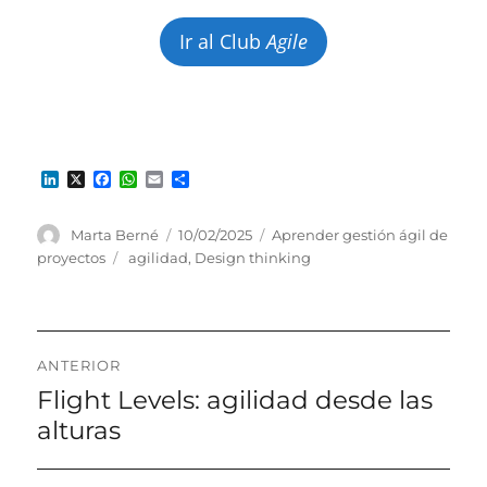
Ir al Club
Agile
L
X
F
W
E
C
i
a
h
m
o
n
c
a
a
m
k
e
t
i
p
Autor
Publicado
Categorías
Marta Berné
10/02/2025
Aprender gestión ágil de
e
b
s
l
a
el
Etiquetas
proyectos
agilidad
,
Design thinking
d
o
A
r
I
o
p
t
n
k
p
i
r
Navegación
ANTERIOR
de
Flight Levels: agilidad desde las
Entrada
anterior
alturas
entradas