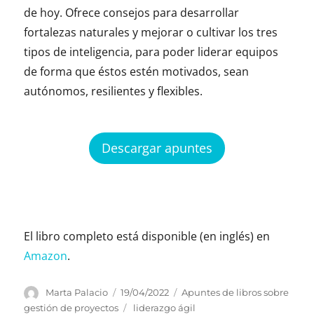
de hoy. Ofrece consejos para desarrollar
fortalezas naturales y mejorar o cultivar los tres
tipos de inteligencia, para poder liderar equipos
de forma que éstos estén motivados, sean
autónomos, resilientes y flexibles.
Descargar apuntes
El libro completo está disponible (en inglés) en
Amazon
.
Autor
Publicado
Categorías
Marta Palacio
19/04/2022
Apuntes de libros sobre
el
Etiquetas
gestión de proyectos
liderazgo ágil