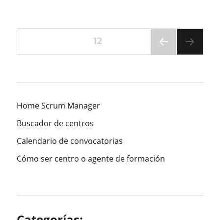
Paginación
PÁGINA
12
PÁGI
de
NA
ANT
entradas
ERIO
R
Home Scrum Manager
Buscador de centros
Calendario de convocatorias
Cómo ser centro o agente de formación
Categorías: