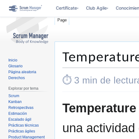
Certífícate
Club Agile
Conocimien
▾
▾
Page
Temperature
Inicio
Glosario
Página aleatoria
Jump
Jump
⏱ 3 min de lectur
Derechos
to
to
Explorar por tema
navigation
search
Scrum
Kanban
Temperature
Retrospectivas
Estimación
Escalado ágil
una actividad
Prácticas técnicas
Prácticas ágiles
Product Management