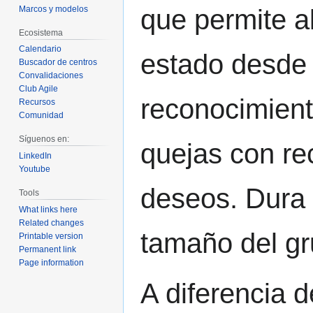
Marcos y modelos
que permite a
Ecosistema
Calendario
estado desde 
Buscador de centros
Convalidaciones
Club Agile
reconocimient
Recursos
Comunidad
Síguenos en:
quejas con re
LinkedIn
Youtube
deseos. Dura 
Tools
What links here
Related changes
tamaño del gr
Printable version
Permanent link
Page information
A diferencia 