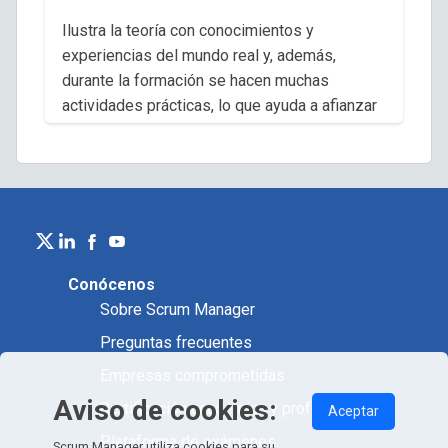
Ilustra la teoría con conocimientos y
experiencias del mundo real y, además,
durante la formación se hacen muchas
actividades prácticas, lo que ayuda a afianzar
el conocimiento.
Cristina
,
Product Owner
Conócenos
Sobre Scrum Manager
Preguntas frecuentes
Empresas comprometidas
Aviso de cookies:
Certificación académica y profesional
Aceptar
Plataforma de exámenes
Scrum Manager utiliza cookies para su