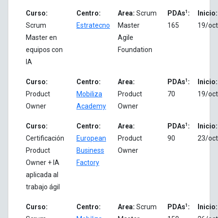
1
Curso:
Centro:
Area:
Scrum
PDAs
:
Inicio:
Scrum
Estratecno
Master
165
19/oct
Master en
Agile
equipos con
Foundation
IA
1
Curso:
Centro:
Area:
PDAs
:
Inicio:
Product
Mobiliza
Product
70
19/oct
Owner
Academy
Owner
1
Curso:
Centro:
Area:
PDAs
:
Inicio:
Certificación
European
Product
90
23/oct
Product
Business
Owner
Owner + IA
Factory
aplicada al
trabajo ágil
1
Curso:
Centro:
Area:
Scrum
PDAs
:
Inicio: