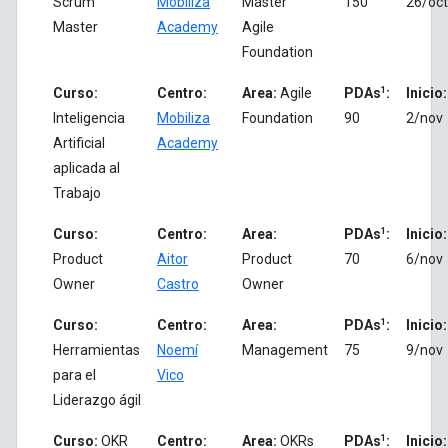
Scrum
Mobiliza
Master
150
26/oct
Master
Academy
Agile
Foundation
1
Curso:
Centro:
Area:
Agile
PDAs
:
Inicio:
Inteligencia
Mobiliza
Foundation
90
2/nov
Artificial
Academy
aplicada al
Trabajo
1
Curso:
Centro:
Area:
PDAs
:
Inicio:
Product
Aitor
Product
70
6/nov
Owner
Castro
Owner
1
Curso:
Centro:
Area:
PDAs
:
Inicio:
Herramientas
Noemí
Management
75
9/nov
para el
Vico
Liderazgo ágil
1
Curso:
OKR
Centro:
Area:
OKRs
PDAs
:
Inicio: