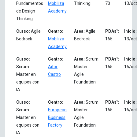
Fundamentos
Mobiliza
Thinking
70
13/oct
de Design
Academy
Thinking
1
Curso:
Agile
Centro:
Area:
Agile
PDAs
:
Inicio:
Bedrock
Mobiliza
Bedrock
165
13/oct
Academy
1
Curso:
Centro:
Area:
Scrum
PDAs
:
Inicio:
Scrum
Aitor
Master
165
16/oct
Master en
Castro
Agile
equipos con
Foundation
IA
1
Curso:
Centro:
Area:
Scrum
PDAs
:
Inicio:
Scrum
European
Master
165
16/oct
Master en
Business
Agile
equipos con
Factory
Foundation
IA