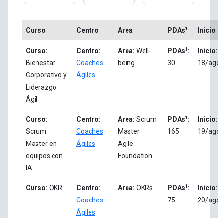
1
Curso
Centro
Area
PDAs
Inicio
1
Curso:
Centro:
Area:
Well-
PDAs
:
Inicio:
Bienestar
Coaches
being
30
18/ag
Corporativo y
Ágiles
Liderazgo
Ágil
1
Curso:
Centro:
Area:
Scrum
PDAs
:
Inicio:
Scrum
Coaches
Master
165
19/ag
Master en
Ágiles
Agile
equipos con
Foundation
IA
1
Curso:
OKR
Centro:
Area:
OKRs
PDAs
:
Inicio:
Coaches
75
20/ag
Ágiles