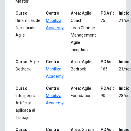
Master
1
Curso:
Centro:
Area:
Agile
PDAs
:
Inicio:
Dinámicas de
Mobiliza
Coach
75
21/se
facilitación
Academy
Lean Change
Agile
Management
Agile
Inception
1
Curso:
Agile
Centro:
Area:
Agile
PDAs
:
Inicio:
Bedrock
Mobiliza
Bedrock
165
21/se
Academy
1
Curso:
Centro:
Area:
Agile
PDAs
:
Inicio:
Inteligencia
Mobiliza
Foundation
90
28/se
Artificial
Academy
aplicada al
Trabajo
1
Curso:
Centro:
Area:
Scrum
PDAs
:
Inicio: