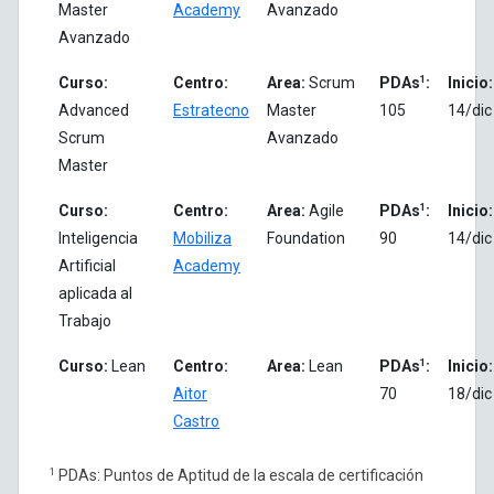
Master
Academy
Avanzado
Avanzado
1
Curso:
Centro:
Area:
Scrum
PDAs
:
Inicio:
Advanced
Estratecno
Master
105
14/dic
Scrum
Avanzado
Master
1
Curso:
Centro:
Area:
Agile
PDAs
:
Inicio:
Inteligencia
Mobiliza
Foundation
90
14/dic
Artificial
Academy
aplicada al
Trabajo
1
Curso:
Lean
Centro:
Area:
Lean
PDAs
:
Inicio:
Aitor
70
18/dic
Castro
1
PDAs: Puntos de Aptitud de la escala de certificación