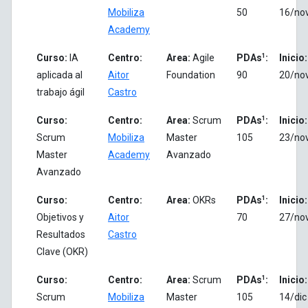
Mobiliza
50
16/no
Academy
1
Curso:
IA
Centro:
Area:
Agile
PDAs
:
Inicio:
aplicada al
Aitor
Foundation
90
20/no
trabajo ágil
Castro
1
Curso:
Centro:
Area:
Scrum
PDAs
:
Inicio:
Scrum
Mobiliza
Master
105
23/no
Master
Academy
Avanzado
Avanzado
1
Curso:
Centro:
Area:
OKRs
PDAs
:
Inicio:
Objetivos y
Aitor
70
27/no
Resultados
Castro
Clave (OKR)
1
Curso:
Centro:
Area:
Scrum
PDAs
:
Inicio:
Scrum
Mobiliza
Master
105
14/dic