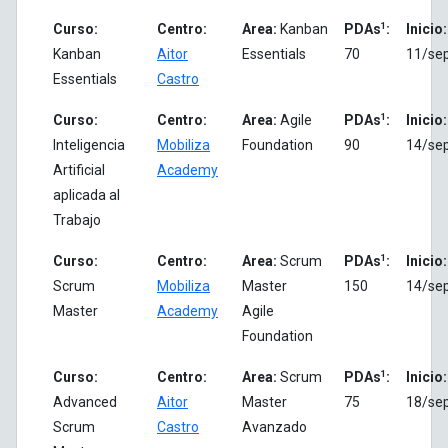
1
Curso:
Centro:
Area:
Kanban
PDAs
:
Inicio:
Kanban
Aitor
Essentials
70
11/se
Essentials
Castro
1
Curso:
Centro:
Area:
Agile
PDAs
:
Inicio:
Inteligencia
Mobiliza
Foundation
90
14/se
Artificial
Academy
aplicada al
Trabajo
1
Curso:
Centro:
Area:
Scrum
PDAs
:
Inicio:
Scrum
Mobiliza
Master
150
14/se
Master
Academy
Agile
Foundation
1
Curso:
Centro:
Area:
Scrum
PDAs
:
Inicio:
Advanced
Aitor
Master
75
18/se
Scrum
Castro
Avanzado