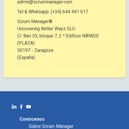
admin@scrummanager.com
Tel & Whatsapp: (+34) 644 441 617
Scrum Manager®
Uncovering Better Ways SLU
C/ Bari 55, bloque 7, 2 º Edificio NÁYADE
(PLAZA)
50197 - Zaragoza
(España)
Conócenos
Sobre Scrum Manager