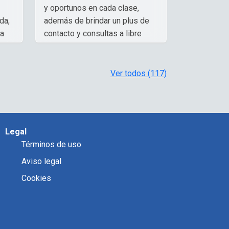
y oportunos en cada clase,
da,
además de brindar un plus de
ma
contacto y consultas a libre
disponibilidad. Aprendí mucho,
gracias!.
Ver todos (117)
Michelle Flores Alcarraz
,
Auditora de Riesgo Crediticio
Legal
Términos de uso
Aviso legal
Cookies