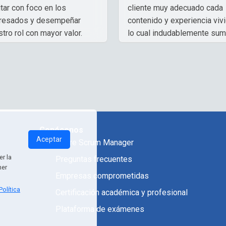
tar con foco en los
cliente muy adecuado cada
eresados y desempeñar
contenido y experiencia vivi
tro rol con mayor valor.
lo cual indudablemente su
en nuestro diario como
lia Molina
,
profesionales, totalmente
itor
recomendado el equipo de
Cristián.
Pablo Zamora Murillo
,
Auditor Interno
Conócenos
Aceptar
Sobre Scrum Manager
r la
Preguntas frecuentes
ner
Empresas comprometidas
Política
Certificación académica y profesional
Plataforma de exámenes