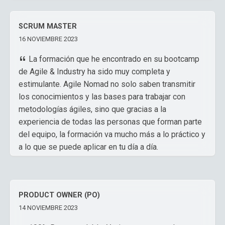
SCRUM MASTER
16 NOVIEMBRE 2023
La formación que he encontrado en su bootcamp
de Agile & Industry ha sido muy completa y
estimulante. Agile Nomad no solo saben transmitir
los conocimientos y las bases para trabajar con
metodologías ágiles, sino que gracias a la
experiencia de todas las personas que forman parte
del equipo, la formación va mucho más a lo práctico y
a lo que se puede aplicar en tu día a día.
Saben adaptar el contenido a las realidades y los
contextos de cada organización y equipo. Pero lo que
PRODUCT OWNER (PO)
considero más importante en la formación que nos
14 NOVIEMBRE 2023
han dado ha sido su capacidad para dar herramientas,
bases y buenas prácticas para poder empezar a ser