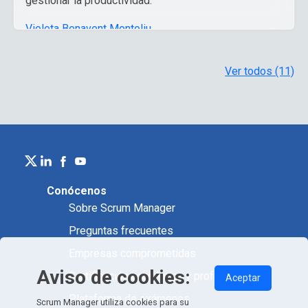
gestionar la productividad.
Violeta Benavent Montoliu
,
Arquitecta Técnica y licenciada en Bellas Artes
Ver todos (11)
Conócenos
Sobre Scrum Manager
Preguntas frecuentes
Empresas comprometidas
Aviso de cookies:
Certificación académica y profesional
Aceptar
Plataforma de exámenes
Scrum Manager utiliza cookies para su