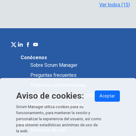
Ver todos (15)
Conócenos
Sobre Scrum Manager
Preguntas frecuentes
Empresas comprometidas
Aviso de cookies:
Certificación académica y profesional
Aceptar
Plataforma de exámenes
Scrum Manager utiliza cookies para su
funcionamiento, para mantener la sesión y
personalizar la experiencia del usuario, así como
Legal
para obtener estadísticas anónimas de uso de
Términos de uso
la web.