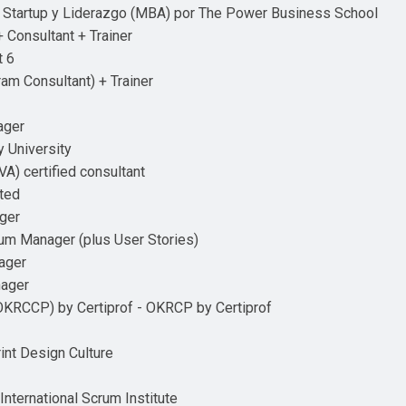
 Startup y Liderazgo (MBA) por The Power Business School
 Consultant + Trainer
t 6
m Consultant) + Trainer
ager
y University
A) certified consultant
ted
ger
um Manager (plus User Stories)
ager
nager
RCCP) by Certiprof - OKRCP by Certiprof
int Design Culture
International Scrum Institute