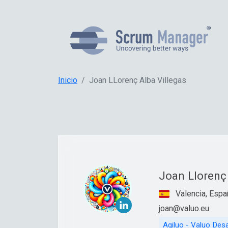
Inicio
Joan LLorenç Alba Villegas
Joan Llorenç 
Valencia, Espa
joan@valuo.eu
Agiluo - Valuo Desa