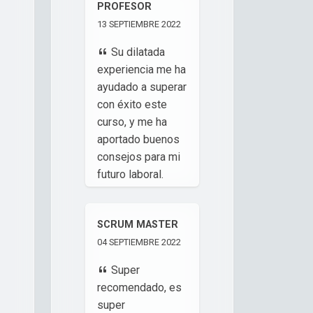
PROFESOR
13 SEPTIEMBRE 2022
Su dilatada
experiencia me ha
ayudado a superar
con éxito este
curso, y me ha
aportado buenos
consejos para mi
futuro laboral.
Estoy muy
satisfecho de la
SCRUM MASTER
formación
04 SEPTIEMBRE 2022
recibida.
Super
JULIO
recomendado, es
BLAZQUEZ
,
super
ARQUITECTO SOA