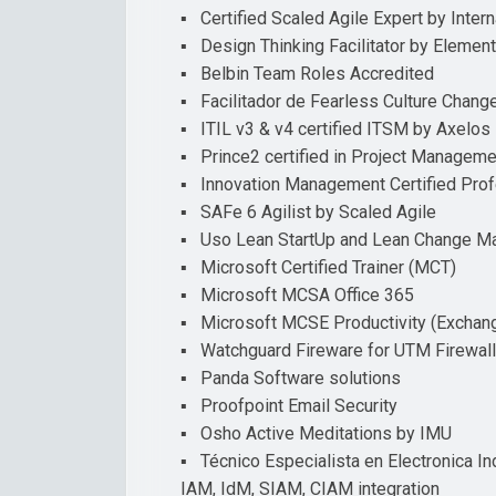
▪ Certified Scaled Agile Expert by Intern
▪ Design Thinking Facilitator by Elemen
▪ Belbin Team Roles Accredited
▪ Facilitador de Fearless Culture Change
▪ ITIL v3 & v4 certified ITSM by Axelos
▪ Prince2 certified in Project Managem
▪ Innovation Management Certified Pro
▪ SAFe 6 Agilist by Scaled Agile
▪ Uso Lean StartUp and Lean Change 
▪ Microsoft Certified Trainer (MCT)
▪ Microsoft MCSA Office 365
▪ Microsoft MCSE Productivity (Exchang
▪ Watchguard Fireware for UTM Firewall
▪ Panda Software solutions
▪ Proofpoint Email Security
▪ Osho Active Meditations by IMU
▪ Técnico Especialista en Electronica I
IAM, IdM, SIAM, CIAM integration