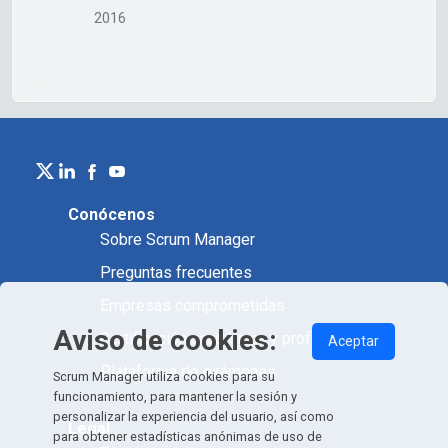
2016
Conócenos
Sobre Scrum Manager
Preguntas frecuentes
Empresas comprometidas
Aviso de cookies:
Certificación académica y profesional
Aceptar
Plataforma de exámenes
Scrum Manager utiliza cookies para su
funcionamiento, para mantener la sesión y
personalizar la experiencia del usuario, así como
Legal
para obtener estadísticas anónimas de uso de