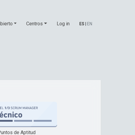
bierto
Centros
Log in
ES
|
EN
untos de Aptitud