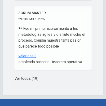
nuestro crecimiento.La incorporación de
estas herramientas de facilitación ya está
SCRUM MASTER
transformando mi visión estratégica y mi
29 DICIEMBRE 2025
forma de liderar, impulsándome a asumir
nuevos desafíos profesionales. ¡Gracias!
Fue mi primer acercamiento a las
metodologías ágiles y disfruté mucho el
Analia Rubio
,
proceso. Claudia muestra tanta pasión
RRHH
que parece todo posible
valeria tell
,
empleada bancaria- tesorera operativa
Ver todos (19)