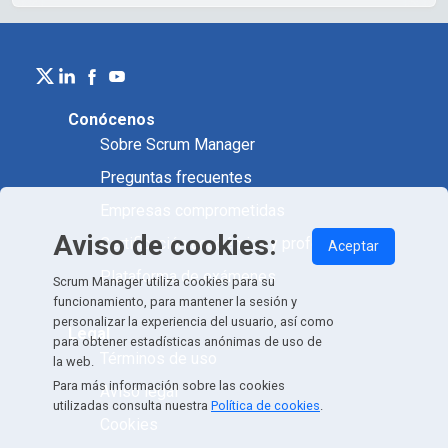
Conócenos
Sobre Scrum Manager
Preguntas frecuentes
Empresas comprometidas
Aviso de cookies:
Certificación académica y profesional
Aceptar
Plataforma de exámenes
Scrum Manager utiliza cookies para su
funcionamiento, para mantener la sesión y
personalizar la experiencia del usuario, así como
Legal
para obtener estadísticas anónimas de uso de
Términos de uso
la web.
Para más información sobre las cookies
Aviso legal
utilizadas consulta nuestra
Política de cookies
.
Cookies