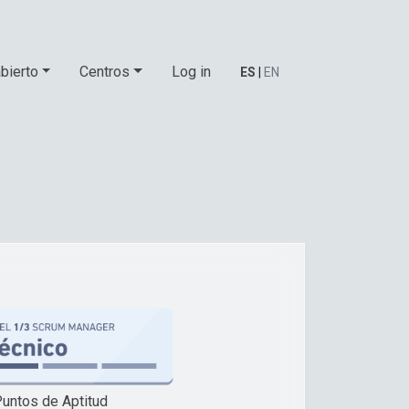
bierto
Centros
Log in
ES
|
EN
untos de Aptitud